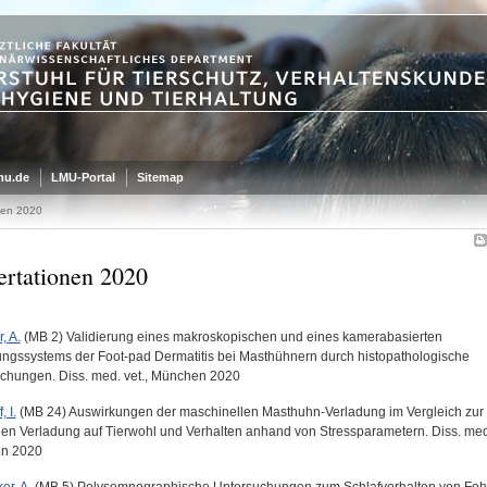
mu.de
LMU-Portal
Sitemap
nen 2020
ertationen 2020
r, A.
(MB 2) Validierung eines makroskopischen und eines kamerabasierten
ngssystems der Foot-pad Dermatitis bei Masthühnern durch histopathologische
chungen. Diss. med. vet., München 2020
, I.
(MB 24) Auswirkungen der maschinellen Masthuhn-Verladung im Vergleich zur
en Verladung auf Tierwohl und Verhalten anhand von Stressparametern. Diss. med.
n 2020