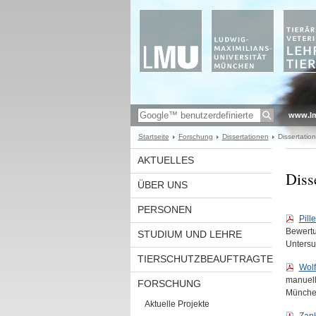
www.l
Startseite
Forschung
Dissertationen
Dissertatio
AKTUELLES
Diss
ÜBER UNS
PERSONEN
Pille
Bewertu
STUDIUM UND LEHRE
Untersu
TIERSCHUTZBEAUFTRAGTE
Wolff
manuell
FORSCHUNG
Münche
Aktuelle Projekte