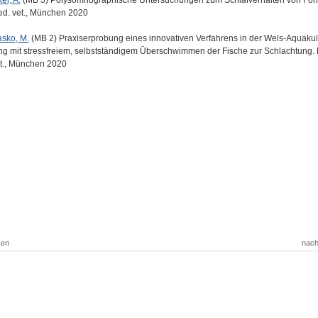
er, A.
(MB 5) Polysomnographische Untersuchungen zum Schlafverhalten von Foh
ed. vet., München 2020
asko, M.
(MB 2) Praxiserprobung eines innovativen Verfahrens in der Wels-Aquakult
ng mit stressfreiem, selbstständigem Überschwimmen der Fische zur Schlachtung. 
t., München 2020
ken
nach